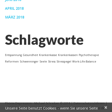
APRIL 2018
MÄRZ 2018
Schlagworte
Entspannung
Gesundheit
Krankenkasse
Krankenkassen
Psychotherapie
Reformen
Schwenninger
Seele
Stress
Stresspegel
Work-Life-Balance
Phönix Depression - Michael Schreiber © 2018 |
Datenschutzrichtlinien
|
×
Unsere Seite benutzt Cookies - wenn Sie unsere Seite
Webdesign by www.shiwa.de |
IT Services J. Fleck - www.hochquer.de